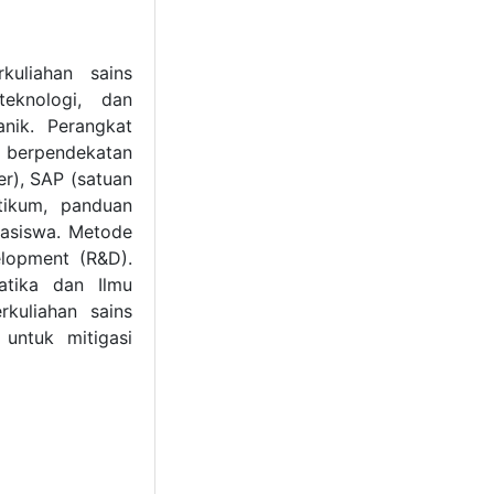
kuliahan sains
eknologi, dan
nik. Perangkat
 berpendekatan
r), SAP (satuan
ktikum, panduan
hasiswa. Metode
elopment (R&D).
atika dan Ilmu
kuliahan sains
untuk mitigasi