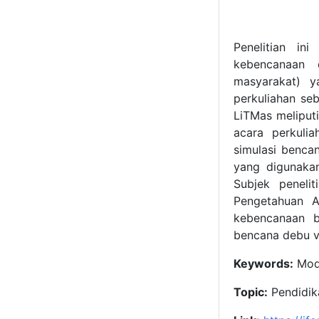
Penelitian in
kebencanaan 
masyarakat) y
perkuliahan s
LiTMas meliput
acara perkulia
simulasi benca
yang digunakan
Subjek peneli
Pengetahuan A
kebencanaan b
bencana debu vu
Keywords:
Mode
Topic:
Pendidika