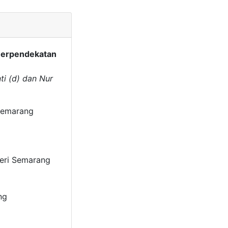
Berpendekatan
nti (d) dan Nur
 Semarang
geri Semarang
ng