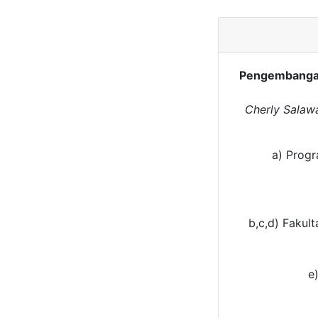
Pengembangan
Cherly Salawan
a) Progr
b,c,d) Fakul
e