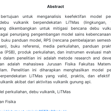
Abstract
i bertujuan untuk menganalisis keefektifan model per
debu vulkanik berpendekatan LiTMas (lingkungan, t
ang dikembangkan untuk mitigasi bencana debu vulka
ebagai penunjang pengembangan model sains kebencanaan
i buku panduan model, RPS (rencana pembelajaran semeste
han), buku referensi, media perkuliahan, panduan pra
na (PSB), produk perkuliahan, dan instrumen evaluasi ma
 dalam penelitian ini adalah metode research and dev
tian adalah mahasiswa Jurusan Fisika Fakultas Matem
lam. Penelitian ini diharapkan menghasilkan model per
erpendekatan LiTMas yang valid, praktis, dan efektif 
lkanik akibat dari aktivitas vulkanik gunung api.
l perkuliahan, debu vulkanik, LiTMas
n Fisika