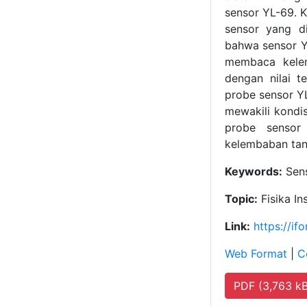
sensor YL-69. K
sensor yang di
bahwa sensor Y
membaca kelem
dengan nilai t
probe sensor YL
mewakili kondi
probe sensor
kelembaban tan
Keywords:
Sens
Topic:
Fisika In
Link:
https://i
Web Format
|
C
PDF (3,763 kB