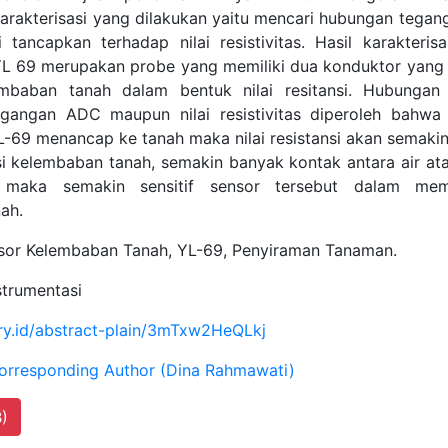
arakterisasi yang dilakukan yaitu mencari hubungan tegan
 tancapkan terhadap nilai resistivitas. Hasil karakteris
L 69 merupakan probe yang memiliki dua konduktor yang 
baban tanah dalam bentuk nilai resitansi. Hubungan
egangan ADC maupun nilai resistivitas diperoleh bahw
-69 menancap ke tanah maka nilai resistansi akan semakin
si kelembaban tanah, semakin banyak kontak antara air at
 maka semakin sensitif sensor tersebut dalam mem
ah.
or Kelembaban Tanah, YL-69, Penyiraman Tanaman.
strumentasi
fory.id/abstract-plain/3mTxw2HeQLkj
orresponding Author (Dina Rahmawati)
)