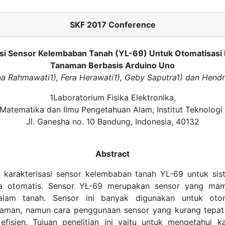
SKF 2017 Conference
asi Sensor Kelembaban Tanah (YL-69) Untuk Otomatisasi
Tanaman Berbasis Arduino Uno
na Rahmawati1), Fera Herawati1), Geby Saputra1) dan Hendr
1Laboratorium Fisika Elektronika,
 Matematika dan Ilmu Pengetahuan Alam, Institut Teknologi
Jl. Ganesha no. 10 Bandung, Indonesia, 40132
Abstract
n karakterisasi sensor kelembaban tanah YL-69 untuk si
a otomatis. Sensor YL-69 merupakan sensor yang ma
lam tanah. Sensor ini banyak digunakan untuk otom
naman, namun cara penggunaan sensor yang kurang tepat
fisien. Tujuan penelitian ini yaitu untuk mengetahui kar