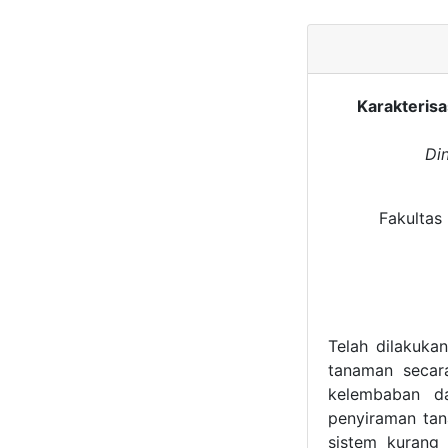
Karakteris
Di
Fakultas
Telah dilakuka
tanaman secar
kelembaban da
penyiraman ta
sistem kurang e