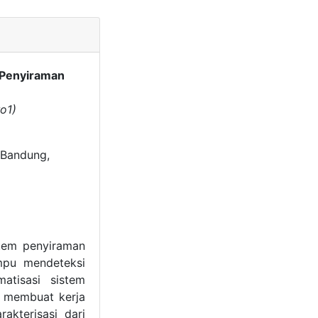
 Penyiraman
o1)
 Bandung,
stem penyiraman
mpu mendeteksi
atisasi sistem
 membuat kerja
akterisasi dari