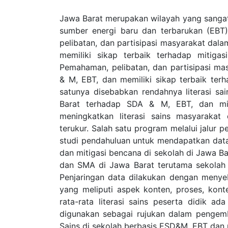
Jawa Barat merupakan wilayah yang sanga
sumber energi baru dan terbarukan (EBT
pelibatan, dan partisipasi masyarakat d
memiliki sikap terbaik terhadap mitiga
Pemahaman, pelibatan, dan partisipasi 
& M, EBT, dan memiliki sikap terbaik ter
satunya disebabkan rendahnya literasi sa
Barat terhadap SDA & M, EBT, dan mi
meningkatkan literasi sains masyarakat
terukur. Salah satu program melalui jalur p
studi pendahuluan untuk mendapatkan data 
dan mitigasi bencana di sekolah di Jawa Ba
dan SMA di Jawa Barat terutama sekolah 
Penjaringan data dilakukan dengan menyeb
yang meliputi aspek konten, proses, kont
rata-rata literasi sains peserta didik ad
digunakan sebagai rujukan dalam pengem
Sains di sekolah berbasis ESD&M, EBT dan 