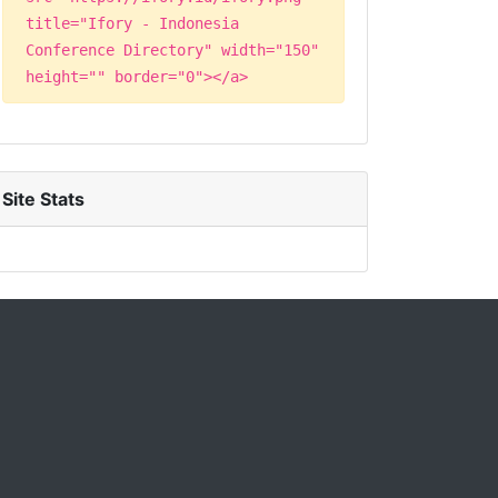
title="Ifory - Indonesia
Conference Directory" width="150"
height="" border="0"></a>
Site Stats