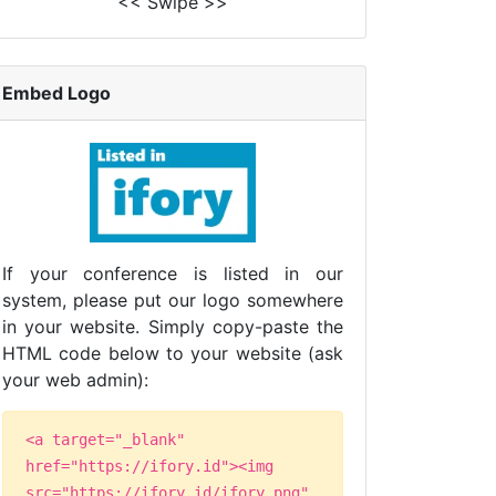
<< Swipe >>
Embed Logo
If your conference is listed in our
system, please put our logo somewhere
in your website. Simply copy-paste the
HTML code below to your website (ask
your web admin):
<a target="_blank"
href="https://ifory.id"><img
src="https://ifory.id/ifory.png"