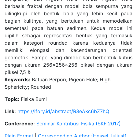
berbasis fraktal dengan model bola sempurna yang
dilingkupi oleh bentuk bola yang lebih kecil pada
bagian kulitnya, yang bertujuan untuk memodelkan
sementasi pada batuan sedimen. Kedua model ini
dipilih sebagai representasi bentuk yang termasuk
dalam kategori rounded karena keduanya tidak
memiliki elongasi dan kecenderungan orientasi
geometrik. Sampel yang dimodelkan berbentuk kubus
dengan ukuran 256x256x256 piksel dengan ukuran
piksel 7,5 &
Keywords:
Batuan Berpori; Pigeon Hole; High
Sphericity; Rounded
Topic:
Fisika Bumi
Link:
https://ifory.id/abstract/R3eAKc6bZ7hQ
Conference:
Seminar Kontribusi Fisika (SKF 2017)
Plain Format
|
Corresponding Author (Hessel Juliust)