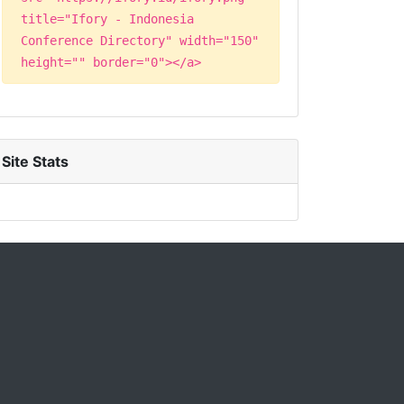
title="Ifory - Indonesia
Conference Directory" width="150"
height="" border="0"></a>
Site Stats