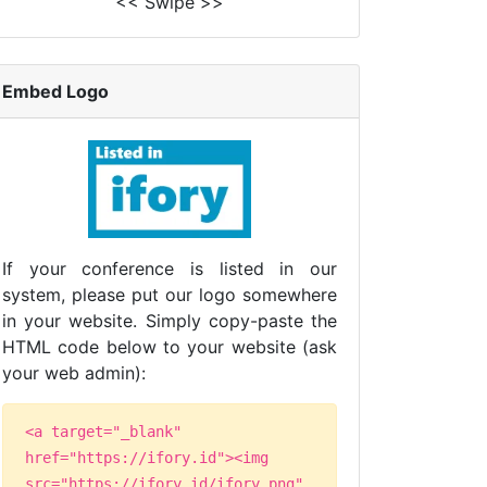
<< Swipe >>
Embed Logo
If your conference is listed in our
system, please put our logo somewhere
in your website. Simply copy-paste the
HTML code below to your website (ask
your web admin):
<a target="_blank"
href="https://ifory.id"><img
src="https://ifory.id/ifory.png"