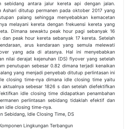
n sebidang antara jalur kereta api dengan jalan.
im Ashari ditutup permanen pada oktober 2017 yang
nutupan palang sehingga menyebabkan kemacetan
anya melayani kereta dengan frekuensi kereta yang
reta. Dimana sewaktu peak hour pagi sebanyak 16
a dan peak hour kereta sebanyak 17 kereta. Setelah
 kendaraan, arus kendaraan yang semula melewati
flyover yang ada di atasnya. Hal ini menyebabkan
nilai derajat kejenuhan (DS) flyover yang setelah
um penutupan sebesar 0.82 dimana terjadi kenaikan
lang yang menjadi penyebab ditutup perlintasan ini
le closing time-nya dimana idle closing time yaitu
aktualnya sebesar 1826 s dan setelah diefektifkan
ektifkan idle closing time didapatkan penambahan
rmanen perlintasan sebidang tidaklah efektif dan
 idle closing time-nya.
n Sebidang, Idle Closing Time, DS
ja Komponen Lingkungan Terbangun