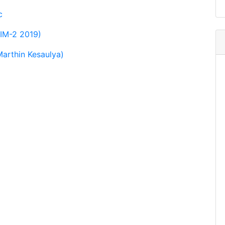
c
SIM-2 2019)
arthin Kesaulya)