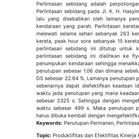
Perlintasan sebidang adalah perpotonga
Perlintasan sebidang pada Jl. K. H. Hasy
lalu yang disebabkan oleh lamanya pe
kendaraan yang parah. Perlintasan keret
melewati selama sehari sebanyak 263 ke
kereta, peak hour sore sebanyak 15 keret
perlintasan sebidang ini ditutup untuk
perlintasan sebidang ini dialihkan ke 
penumpukan kendaraan sehingga menaikkan 
penutupan sebesar 1.06 dan dimana sebel
DS sebesar 22.64 %. Lamanya penutupan pa
sebenarnya dapat diefektifkan keadaan id
waktu jeda penutupan yang mana keadaan 
sebesar 2325 s. Sehingga dengan mengef
waktu sebesar 499 s. Maka penutupan pe
harus dibuka kembali dengan mengefektifkan
Keywords:
Penutupan Permanen, Perlintasa
Topic:
Produktifitas dan Efektifitas Kiner