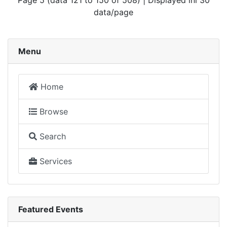
Page 5 (data 121 to 150 of 508) | Displayed ini 30
data/page
Menu
Home
Browse
Search
Services
Featured Events