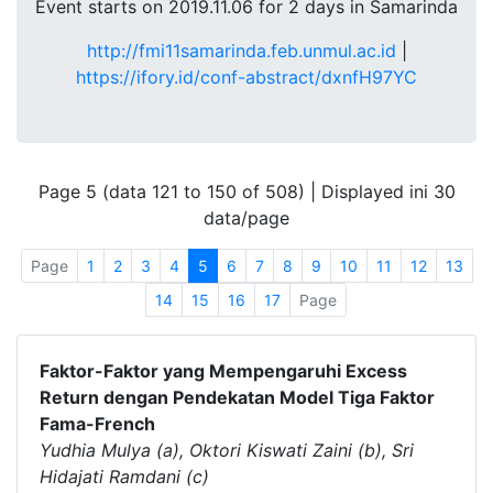
Event starts on 2019.11.06 for 2 days in Samarinda
http://fmi11samarinda.feb.unmul.ac.id
|
https://ifory.id/conf-abstract/dxnfH97YC
Page 5 (data 121 to 150 of 508) | Displayed ini 30
data/page
Page
1
2
3
4
5
6
7
8
9
10
11
12
13
14
15
16
17
Page
Faktor-Faktor yang Mempengaruhi Excess
Return dengan Pendekatan Model Tiga Faktor
Fama-French
Yudhia Mulya (a), Oktori Kiswati Zaini (b), Sri
Hidajati Ramdani (c)