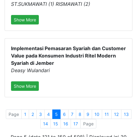
ST.SUKMAWATI (1) RISMAWATI (2)
Show More
Implementasi Pemasaran Syariah dan Customer
Value pada Konsumen Industri Ritel Modern
Syariah di Jember
Deasy Wulandari
Show More
Page
1
2
3
4
5
6
7
8
9
10
11
12
13
14
15
16
17
Page